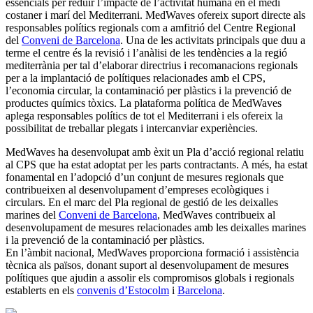
essencials per reduir l’impacte de l’activitat humana en el medi
costaner i marí del Mediterrani. MedWaves ofereix suport directe als
responsables polítics regionals com a amfitrió del Centre Regional
del
Conveni de Barcelona
. Una de les activitats principals que duu a
terme el centre és la revisió i l’anàlisi de les tendències a la regió
mediterrània per tal d’elaborar directrius i recomanacions regionals
per a la implantació de polítiques relacionades amb el CPS,
l’economia circular, la contaminació per plàstics i la prevenció de
productes químics tòxics. La plataforma política de MedWaves
aplega responsables polítics de tot el Mediterrani i els ofereix la
possibilitat de treballar plegats i intercanviar experiències.
MedWaves ha desenvolupat amb èxit un Pla d’acció regional relatiu
al CPS que ha estat adoptat per les parts contractants. A més, ha estat
fonamental en l’adopció d’un conjunt de mesures regionals que
contribueixen al desenvolupament d’empreses ecològiques i
circulars. En el marc del Pla regional de gestió de les deixalles
marines del
Conveni de Barcelona
, MedWaves contribueix al
desenvolupament de mesures relacionades amb les deixalles marines
i la prevenció de la contaminació per plàstics.
En l’àmbit nacional, MedWaves proporciona formació i assistència
tècnica als països, donant suport al desenvolupament de mesures
polítiques que ajudin a assolir els compromisos globals i regionals
establerts en els
convenis d’Estocolm
i
Barcelona
.