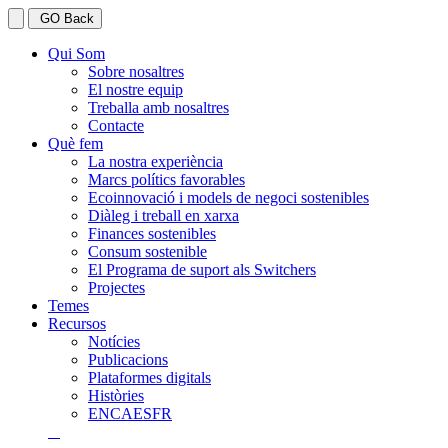
GO Back
Qui Som
Sobre nosaltres
El nostre equip
Treballa amb nosaltres
Contacte
Què fem
La nostra experiència
Marcs polítics favorables
Ecoinnovació i models de negoci sostenibles
Diàleg i treball en xarxa
Finances sostenibles
Consum sostenible
El Programa de suport als Switchers
Projectes
Temes
Recursos
Notícies
Publicacions
Plataformes digitals
Històries
EN
CA
ES
FR