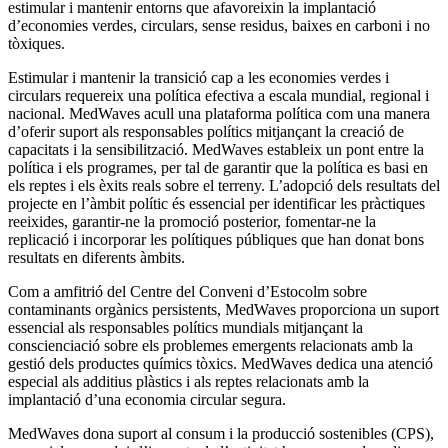
estimular i mantenir entorns que afavoreixin la implantació
d’economies verdes, circulars, sense residus, baixes en carboni i no
tòxiques.
Estimular i mantenir la transició cap a les economies verdes i
circulars requereix una política efectiva a escala mundial, regional i
nacional. MedWaves acull una plataforma política com una manera
d’oferir suport als responsables polítics mitjançant la creació de
capacitats i la sensibilització. MedWaves estableix un pont entre la
política i els programes, per tal de garantir que la política es basi en
els reptes i els èxits reals sobre el terreny. L’adopció dels resultats del
projecte en l’àmbit polític és essencial per identificar les pràctiques
reeixides, garantir-ne la promoció posterior, fomentar-ne la
replicació i incorporar les polítiques públiques que han donat bons
resultats en diferents àmbits.
Com a amfitrió del Centre del Conveni d’Estocolm sobre
contaminants orgànics persistents, MedWaves proporciona un suport
essencial als responsables polítics mundials mitjançant la
conscienciació sobre els problemes emergents relacionats amb la
gestió dels productes químics tòxics. MedWaves dedica una atenció
especial als additius plàstics i als reptes relacionats amb la
implantació d’una economia circular segura.
MedWaves dona suport al consum i la producció sostenibles (CPS),