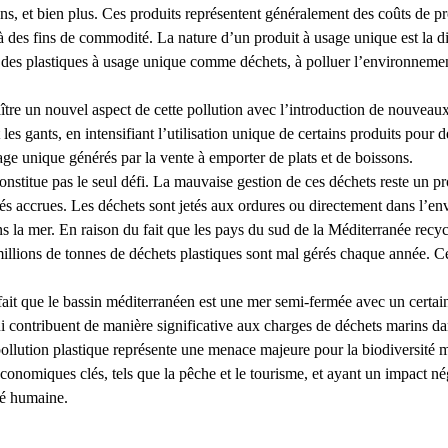
ons, et bien plus. Ces produits représentent généralement des coûts de pr
s à des fins de commodité. La nature d’un produit à usage unique est la d
r des plastiques à usage unique comme déchets, à polluer l’environneme
 un nouvel aspect de cette pollution avec l’introduction de nouveaux a
 les gants, en intensifiant l’utilisation unique de certains produits pour 
age unique générés par la vente à emporter de plats et de boissons.
onstitue pas le seul défi. La mauvaise gestion de ces déchets reste un pr
ltés accrues. Les déchets sont jetés aux ordures ou directement dans l’en
dans la mer. En raison du fait que les pays du sud de la Méditerranée r
millions de tonnes de déchets plastiques sont mal gérés chaque année. C
e fait que le bassin méditerranéen est une mer semi-fermée avec un certa
i contribuent de manière significative aux charges de déchets marins dan
pollution plastique représente une menace majeure pour la biodiversité 
onomiques clés, tels que la pêche et le tourisme, et ayant un impact négat
nté humaine.