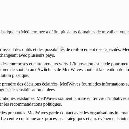
astique en Méditerranée a défini plusieurs domaines de travail en vue de
nissant des outils et des possibilités de renforcement des capacités. M
échangeant avec plusieurs pays.
des entreprises et entrepreneurs verts. L’innovation est la clé pour met
e de soutien aux Switchers de MedWaves soutient la création de nouvell
lution plastique.
de prendre des décisions éclairées. MedWaves fournit des informations su
nes de sensibilisation ciblées.
pratiques existantes. MedWaves soutient la mise en œuvre d’initiatives et
tager les recommandations politiques.
rties prenantes. MedWaves garde contact avec les organisations internati
. Le centre contribue aux processus stratégiques et aux événements inte