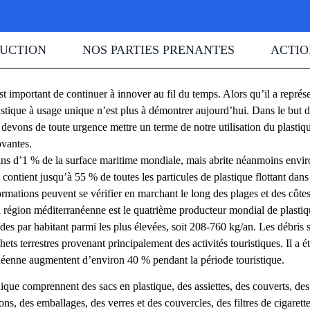
UCTION
NOS PARTIES PRENANTES
ACTIO
st important de continuer à innover au fil du temps. Alors qu’il a représ
stique à usage unique n’est plus à démontrer aujourd’hui. Dans le but de
devons de toute urgence mettre un terme de notre utilisation du plastiq
ovantes.
s d’1 % de la surface maritime mondiale, mais abrite néanmoins enviro
 contient jusqu’à 55 % de toutes les particules de plastique flottant dan
ormations peuvent se vérifier en marchant le long des plages et des côtes
 région méditerranéenne est le quatrième producteur mondial de plastiq
ides par habitant parmi les plus élevées, soit 208-760 kg/an. Les débris 
s terrestres provenant principalement des activités touristiques. Il a é
anéenne augmentent d’environ 40 % pendant la période touristique.
ique comprennent des sacs en plastique, des assiettes, des couverts, des
ns, des emballages, des verres et des couvercles, des filtres de cigarette