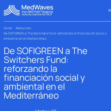
S
Home
Resources
De SOFIGREEN a The Switchers Fund: reforzando la financiación social y
ambiental en el Mediterráneo
De SOFIGREEN a The
Switchers Fund:
reforzando la
financiación social y
ambiental en el
Mediterráneo