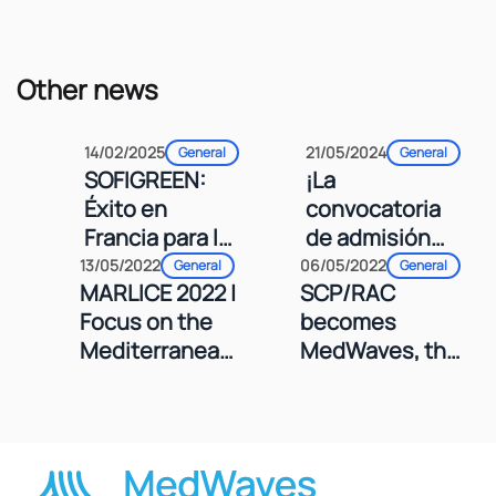
Other news
14/02/2025
21/05/2024
General
General
SOFIGREEN:
¡La
Éxito en
convocatoria
Francia para la
de admisión
Transición
de
13/05/2022
06/05/2022
General
General
MARLICE 2022 |
SCP/RAC
Verde de las
candidaturas
Focus on the
becomes
Empresas
del proyecto
Mediterranean:
MedWaves, the
Sociales
Sofigreen ya
Pioneer
UNEP/MAP
está abierta!
science and
Regional
actions on the
Activity Centre
field.
for SCP